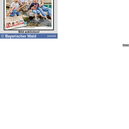
Bild anklicken!
©
Bayerischer Wald
zurück
Imp