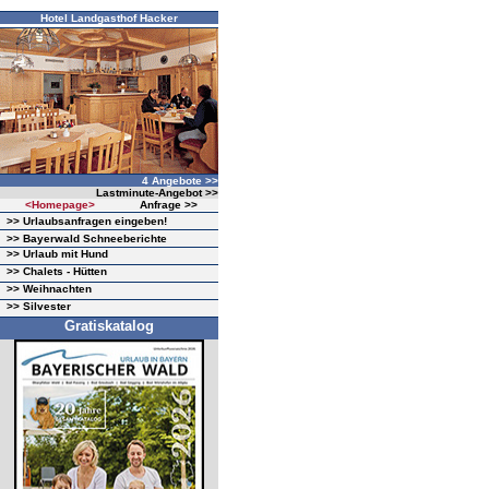
Hotel Landgasthof Hacker
4 Angebote >>
Lastminute-Angebot >>
<Homepage>
Anfrage >>
>> Urlaubsanfragen eingeben!
>> Bayerwald Schneeberichte
>> Urlaub mit Hund
>> Chalets - Hütten
>> Weihnachten
>> Silvester
Gratiskatalog