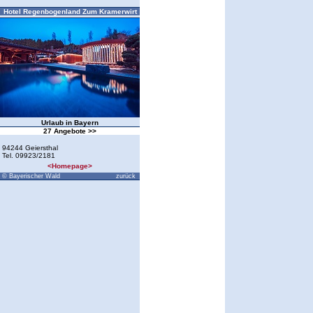
Hotel Regenbogenland Zum Kramerwirt
Urlaub in Bayern
27 Angebote >>
94244 Geiersthal
Tel. 09923/2181
<Homepage>
© Bayerischer Wald
zurück