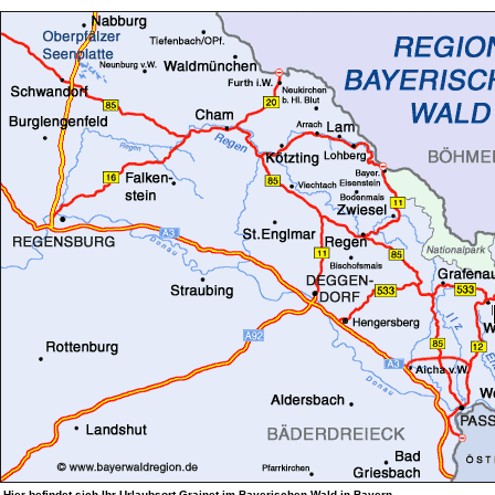
Hier befindet sich Ihr Urlaubsort
Grainet
im
Bayerischen Wald
in
Bayern