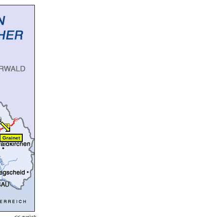
Grainet
<<
zurück