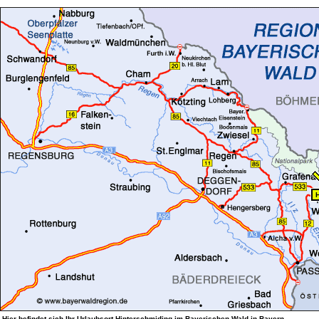
Hier befindet sich Ihr Urlaubsort
Hinterschmiding
im
Bayerischen Wald
in
Bayern