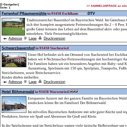
[3
Gastgeber
]
>> SAMMELANFRAGE an alle 
Seite:
1
Ferienhof Pflaumermühle
in 93458 Eschlkam
DTV
Traditionsreicher Bauernhof im Bayerischen Wald. Im Gästehaus 
sich drei komplett ausgestattete Ferienwohnungen für 2 – 6 Pers.
große Gäste können das Leben auf dem Bauernhof aktiv oder pas
miterleben. Viele Freizeitmöglichkeiten.
Adresse
Lage
Druckversion
Schwarzbauernhof
in 93458 Stachesried
Unser Hof befindet sich am Ortsrand von Stachesried bei Eschlk
haben wir 4 Nichtraucher-Ferienwohnungen mit hochwertiger Au
Für Familien haben wir ein besonderes Angebot mit Baby- und K
Ausstattung, Spielraum mit 150 qm, Spielplatz, Trampolin, Fußb
Streicheltieren, sowie Brötchenservice.
Kinder dürfen mithelfen.
Adresse
Lage
Druckversion
Hotel Böhmerwald
in 93458 Warzenried
Entspannte Auszeit mit der ganzen Familie im Bayerischen Wald
entdecken könnt Ihr im Familotel Der Böhmerwald.
Im stilvollen Bayerischen Ambiente mit sehr guter Küche und re
Produkten, bieten wir Spaß und Abenteuer für Groß und Klein.
In der Spielscheune und im Streichelzoo warten viele tierische Hofbewohner um 